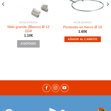
deseos
deseos
ACCESORIOS
ACCESORIOS
Nido grande (Blanco) Ø 12
Portanido en hierro Ø 10
2GR
1.65
€
1.10
€
AÑADIR AL CARRITO
AGOTADO