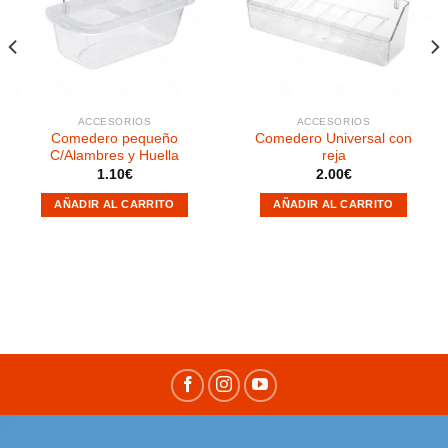
a la
a la
lista de
lista de
deseos
deseos
ACCESORIOS
ACCESORIOS
Comedero pequeño
Comedero Universal con
C/Alambres y Huella
reja
1.10
€
2.00
€
AÑADIR AL CARRITO
AÑADIR AL CARRITO