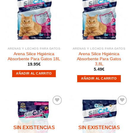
Añadir
Añadir
a la
a la
lista de
lista de
deseos
deseos
ARENAS Y LECHOS PARA GATOS
ARENAS Y LECHOS PARA GATOS
Arena Silice Higiénica
Arena Silice Higiénica
Absorbente Para Gatos 18L
Absorbente Para Gatos
3,8L
19.95
€
5.49
€
AÑADIR AL CARRITO
AÑADIR AL CARRITO
Añadir
Añadir
a la
a la
SIN EXISTENCIAS
SIN EXISTENCIAS
lista de
lista de
deseos
deseos