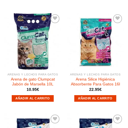
Añadir
Añadir
a la
a la
lista de
lista de
deseos
deseos
ARENAS Y LECHOS PARA GATOS
ARENAS Y LECHOS PARA GATOS
Arena de gato Clumpcat
Arena Silice Higiénica
Jabón de Marsella 10L
Absorbente Para Gatos 16l
10.95
€
22.95
€
AÑADIR AL CARRITO
AÑADIR AL CARRITO