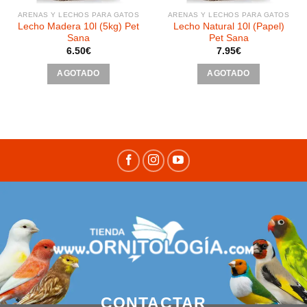
ARENAS Y LECHOS PARA GATOS
ARENAS Y LECHOS PARA GATOS
Lecho Madera 10l (5kg) Pet
Lecho Natural 10l (Papel)
Sana
Pet Sana
6.50
€
7.95
€
AGOTADO
AGOTADO
CONTACTAR