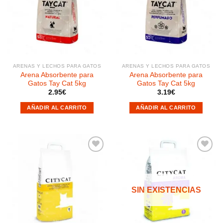
Añadir
Añadir
a la
a la
lista de
lista de
deseos
deseos
ARENAS Y LECHOS PARA GATOS
ARENAS Y LECHOS PARA GATOS
Arena Absorbente para
Arena Absorbente para
Gatos Tay Cat 5kg
Gatos Tay Cat 5kg
2.95
€
3.19
€
AÑADIR AL CARRITO
AÑADIR AL CARRITO
Añadir
Añadir
a la
a la
SIN EXISTENCIAS
lista de
lista de
deseos
deseos