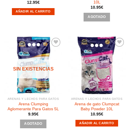
10L
12.95
€
10.95
€
AÑADIR AL CARRITO
AGOTADO
Añadir
Añadir
a la
a la
SIN EXISTENCIAS
lista de
lista de
deseos
deseos
ARENAS Y LECHOS PARA GATOS
ARENAS Y LECHOS PARA GATOS
Arena Clumping
Arena de gato Clumpcat
Aglomerante Para Gatos 5L
Baby Powder 10L
9.95
€
10.95
€
AÑADIR AL CARRITO
AGOTADO