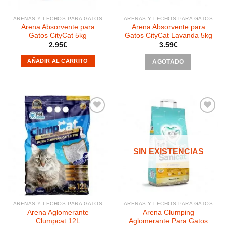
ARENAS Y LECHOS PARA GATOS
ARENAS Y LECHOS PARA GATOS
Arena Absorvente para
Arena Absorvente para
Gatos CityCat 5kg
Gatos CityCat Lavanda 5kg
2.95
€
3.59
€
AÑADIR AL CARRITO
AGOTADO
Añadir
Añadir
a la
a la
SIN EXISTENCIAS
lista de
lista de
deseos
deseos
ARENAS Y LECHOS PARA GATOS
ARENAS Y LECHOS PARA GATOS
Arena Aglomerante
Arena Clumping
Clumpcat 12L
Aglomerante Para Gatos