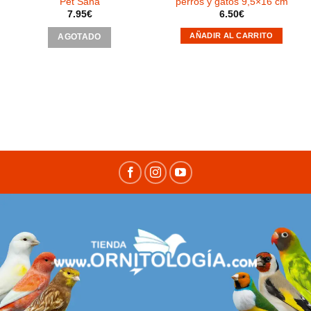
Pet Sana
perros y gatos 9,5×16 cm
7.95
€
6.50
€
AÑADIR AL CARRITO
AGOTADO