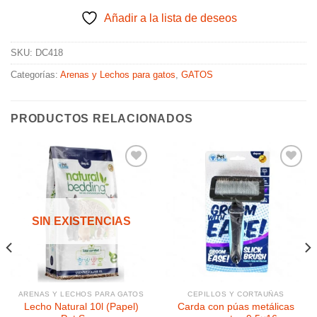
Añadir a la lista de deseos
SKU:
DC418
Categorías:
Arenas y Lechos para gatos
,
GATOS
PRODUCTOS RELACIONADOS
Añadir
Añadir
a la
a la
SIN EXISTENCIAS
lista de
lista de
deseos
deseos
ARENAS Y LECHOS PARA GATOS
CEPILLOS Y CORTAUÑAS
Lecho Natural 10l (Papel)
Carda con púas metálicas