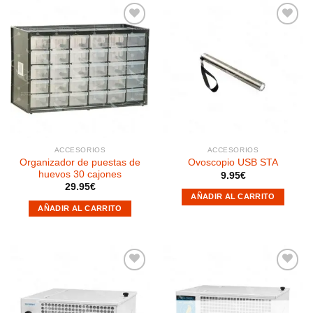
Añadir
Añadir
a la
a la
lista de
lista de
deseos
deseos
ACCESORIOS
ACCESORIOS
Organizador de puestas de
Ovoscopio USB STA
huevos 30 cajones
9.95
€
29.95
€
AÑADIR AL CARRITO
AÑADIR AL CARRITO
Añadir
Añadir