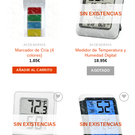
Añadir
Añadir
a la
a la
SIN EXISTENCIAS
lista de
lista de
deseos
deseos
ACCESORIOS
ACCESORIOS
Marcador de Cría (4
Medidor de Temperatura y
colores)
Humedad Digital
1.85
€
18.95
€
AÑADIR AL CARRITO
AGOTADO
Añadir
Añadir
a la
a la
SIN EXISTENCIAS
SIN EXISTENCIAS
lista de
lista de
deseos
deseos