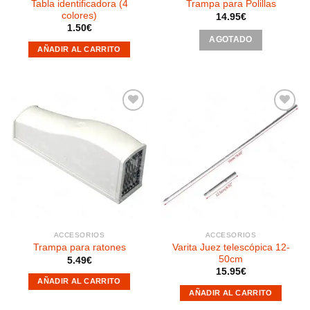
Tabla identificadora (4
Trampa para Polillas
colores)
14.95
€
1.50
€
AGOTADO
AÑADIR AL CARRITO
Añadir
Añadir
a la
a la
lista de
lista de
deseos
deseos
ACCESORIOS
ACCESORIOS
Varita Juez telescópica 12-
Trampa para ratones
50cm
5.49
€
15.95
€
AÑADIR AL CARRITO
AÑADIR AL CARRITO