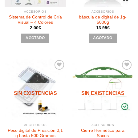
ACCESORIOS
ACCESORIOS
Sistema de Control de Cría
báscula de digital de 1g-
Visual – 4 Colores
5000g
2.00
€
13.95
€
AGOTADO
AGOTADO
Añadir
Añadir
a la
a la
SIN EXISTENCIAS
SIN EXISTENCIAS
lista de
lista de
deseos
deseos
ACCESORIOS
ACCESORIOS
Peso digital de Presición 0,1
Cierre Hermético para
g hasta 500 Gramos
Sacos