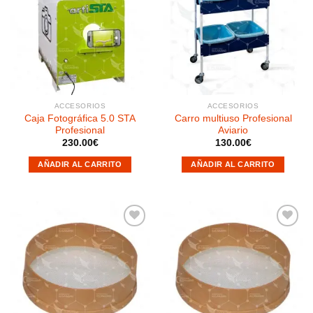
Añadir
Añadir
a la
a la
lista de
lista de
deseos
deseos
ACCESORIOS
ACCESORIOS
Caja Fotográfica 5.0 STA
Carro multiuso Profesional
Profesional
Aviario
230.00
€
130.00
€
AÑADIR AL CARRITO
AÑADIR AL CARRITO
Añadir
Añadir
a la
a la
lista de
lista de
deseos
deseos