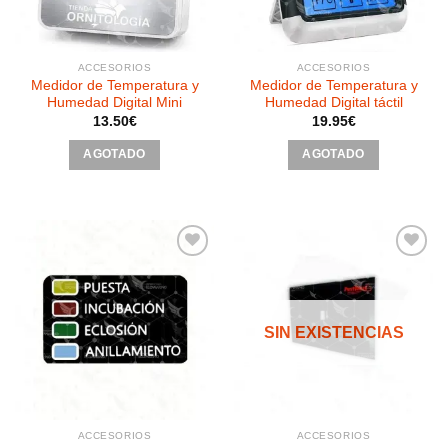
ACCESORIOS
ACCESORIOS
Medidor de Temperatura y
Medidor de Temperatura y
Humedad Digital Mini
Humedad Digital táctil
13.50
€
19.95
€
AGOTADO
AGOTADO
Añadir
Añadir
a la
a la
SIN EXISTENCIAS
lista de
lista de
deseos
deseos
ACCESORIOS
ACCESORIOS