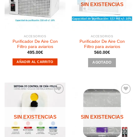
a la
a la
SIN EXISTENCIAS
lista de
lista de
deseos
deseos
ACCESORIOS
ACCESORIOS
Purificador De Aire Con
Purificador De Aire Con
Filtro para aviarios
Filtro para aviarios
495.00
€
560.00
€
AÑADIR AL CARRITO
AGOTADO
Añadir
Añadir
a la
a la
SIN EXISTENCIAS
SIN EXISTENCIAS
lista de
lista de
deseos
deseos