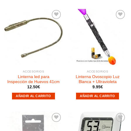
Añadir
Añadir
a la
a la
lista de
lista de
deseos
deseos
ACCESORIOS
ACCESORIOS
Linterna led para
Linterna Ovoscopio Luz
Inspección de Huevos 41cm
Blanca + Ultravioleta
12.50
€
9.95
€
AÑADIR AL CARRITO
AÑADIR AL CARRITO