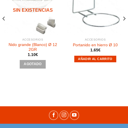
Añadir
Añadir
a la
a la
SIN EXISTENCIAS
lista de
lista de
deseos
deseos
ACCESORIOS
ACCESORIOS
Nido grande (Blanco) Ø 12
Portanido en hierro Ø 10
2GR
1.65
€
1.10
€
AÑADIR AL CARRITO
AGOTADO