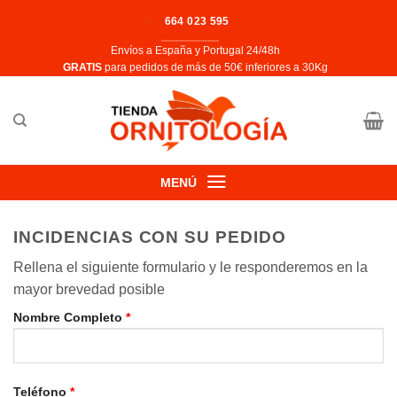
Saltar
664 023 595
al
Envíos a España y Portugal 24/48h
contenido
​GRATIS
para pedidos de más de 50€ inferiores a 30Kg
MENÚ
INCIDENCIAS CON SU PEDIDO
Rellena el siguiente formulario y le responderemos en la
mayor brevedad posible
Nombre Completo
*
Teléfono
*