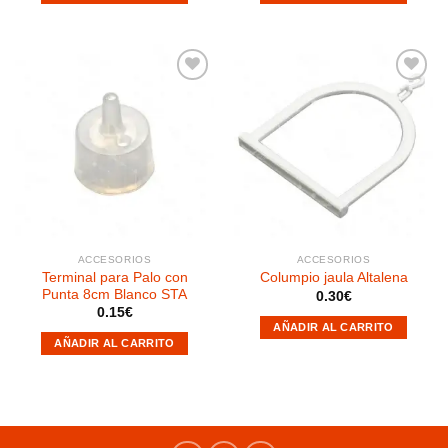
Añadir
Añadir
a la
a la
lista de
lista de
deseos
deseos
ACCESORIOS
ACCESORIOS
Terminal para Palo con
Columpio jaula Altalena
Punta 8cm Blanco STA
0.30
€
0.15
€
AÑADIR AL CARRITO
AÑADIR AL CARRITO