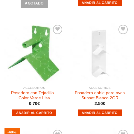
AÑADIR AL CARRITO
AGOTADO
Añadir
Añadir
a la
a la
lista de
lista de
deseos
deseos
ACCESORIOS
ACCESORIOS
Posadero con Tejadillo –
Posadero doble para aves
Color Verde Lisa
Sunset Blanco 2GR
0.70
€
2.50
€
AÑADIR AL CARRITO
AÑADIR AL CARRITO
40%