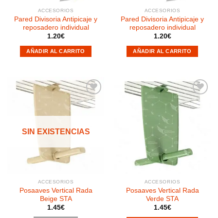
ACCESORIOS
ACCESORIOS
Pared Divisoria Antipicaje y
Pared Divisoria Antipicaje y
reposadero individual
reposadero individual
1.20
€
1.20
€
AÑADIR AL CARRITO
AÑADIR AL CARRITO
Añadir
Añadir
a la
a la
SIN EXISTENCIAS
lista de
lista de
deseos
deseos
ACCESORIOS
ACCESORIOS
Posaaves Vertical Rada
Posaaves Vertical Rada
Beige STA
Verde STA
1.45
€
1.45
€