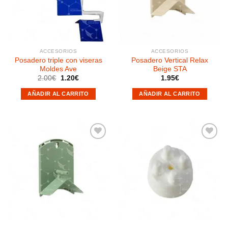
deseos
deseos
ACCESORIOS
ACCESORIOS
Posadero triple con viseras
Posadero Vertical Relax
Moldes Ave
Beige STA
El
El
2.00
€
1.20
€
1.95
€
precio
precio
original
actual
AÑADIR AL CARRITO
AÑADIR AL CARRITO
era:
es:
2.00€.
1.20€.
Añadir
Añadir
a la
a la
lista de
lista de
deseos
deseos