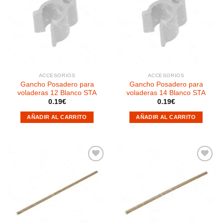
Añadir
Añadir
a la
a la
lista de
lista de
deseos
deseos
ACCESORIOS
ACCESORIOS
Gancho Posadero para
Gancho Posadero para
voladeras 12 Blanco STA
voladeras 14 Blanco STA
0.19
€
0.19
€
AÑADIR AL CARRITO
AÑADIR AL CARRITO
Añadir
Añadir
a la
a la
lista de
lista de
deseos
deseos