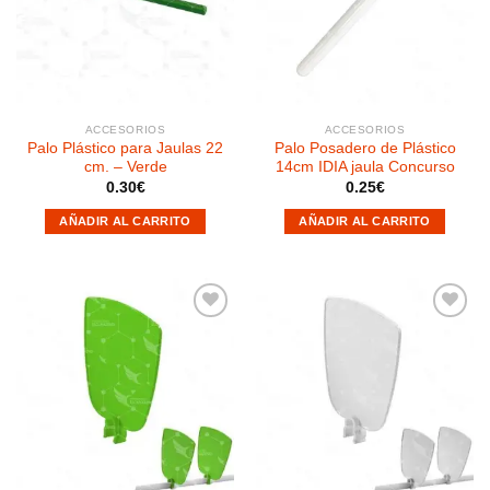
a la
a la
lista de
lista de
deseos
deseos
ACCESORIOS
ACCESORIOS
Palo Plástico para Jaulas 22
Palo Posadero de Plástico
cm. – Verde
14cm IDIA jaula Concurso
0.30
€
0.25
€
AÑADIR AL CARRITO
AÑADIR AL CARRITO
Añadir
Añadir
a la
a la
lista de
lista de
deseos
deseos