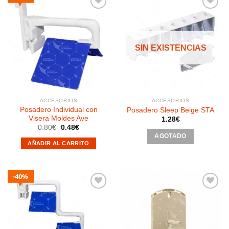
Añadir
Añadir
a la
a la
SIN EXISTENCIAS
lista de
lista de
deseos
deseos
ACCESORIOS
ACCESORIOS
Posadero Individual con
Posadero Sleep Beige STA
Visera Moldes Ave
1.28
€
El
El
0.80
€
0.48
€
precio
precio
AGOTADO
original
actual
AÑADIR AL CARRITO
era:
es:
0.80€.
0.48€.
40%
Añadir
Añadir
a la
a la
lista de
lista de