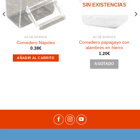
a la
a la
SIN EXISTENCIAS
lista de
lista de
deseos
deseos
ACCESORIOS
ACCESORIOS
Comedero papagayo con
Comedero Nápoles
alambres en hierro
0.38
€
1.20
€
AÑADIR AL CARRITO
AGOTADO