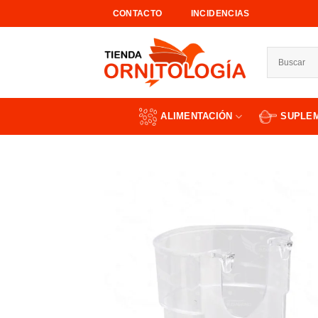
Saltar
CONTACTO
INCIDENCIAS
al
contenido
ALIMENTACIÓN
SUPLE
Añad
a l
lista
dese