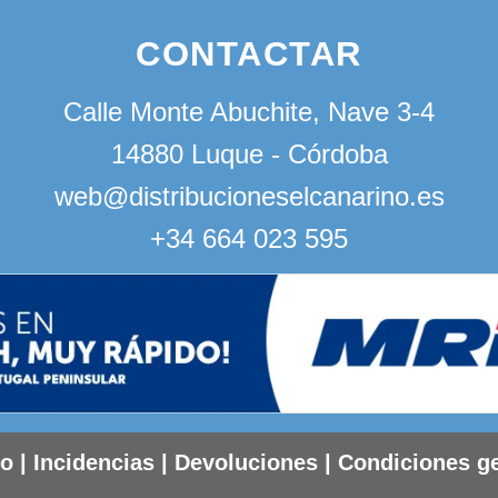
CONTACTAR
Calle Monte Abuchite, Nave 3-4
14880 Luque - Córdoba
web@distribucioneselcanarino.es
+34 664 023 595
to
|
Incidencias
|
Devoluciones
|
Condiciones g