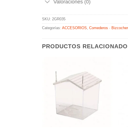
Valoraciones (0)
SKU:
2GR035
Categorías:
ACCESORIOS
,
Comederos · Bizcocher
PRODUCTOS RELACIONADO
Añadir
Añadir
a la
a la
lista de
lista de
deseos
deseos