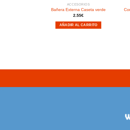
SORIOS
ACCESORIOS
 Corto 75cc
Bañera Externa Caseta verde
Co
parente)
2.55
€
30
€
AÑADIR AL CARRITO
AL CARRITO