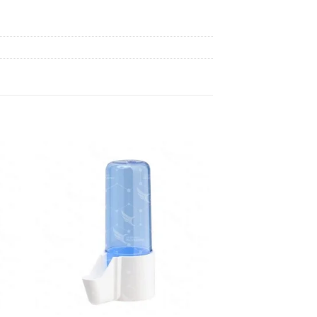
dir
Añadir
a
a la
 de
lista de
eos
deseos