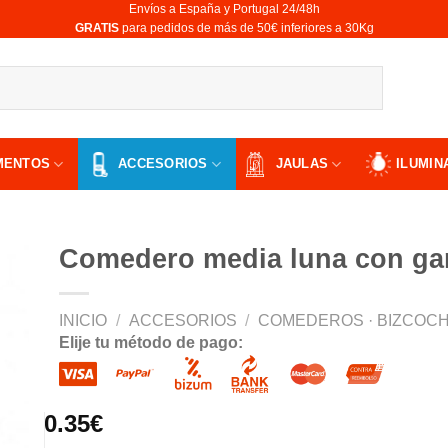
Envíos a España y Portugal 24/48h
​GRATIS
para pedidos de más de 50€ inferiores a 30Kg
MENTOS
ACCESORIOS
JAULAS
ILUMIN
Comedero media luna con g
INICIO
/
ACCESORIOS
/
COMEDEROS · BIZCOCH
Elije tu método de pago:
ir
a
 de
os
0.35
€