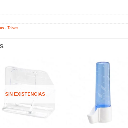
as · Tolvas
S
Añadir
Aña
a la
a l
lista de
lista
SIN EXISTENCIAS
deseos
des