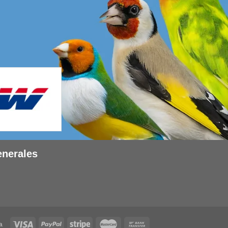
enerales
a