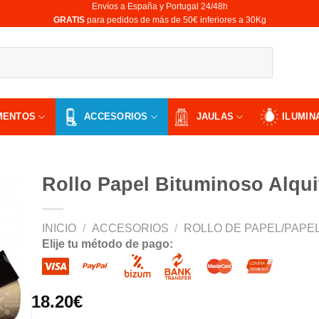
Envíos a España y Portugal 24/48h
​GRATIS
para pedidos de más de 50€ inferiores a 30Kg
MENTOS
ACCESORIOS
JAULAS
ILUMIN
Rollo Papel Bituminoso Alqu
INICIO
/
ACCESORIOS
/
ROLLO DE PAPEL/PAPE
Elije tu método de pago:
ir
a
 de
os
18.20
€