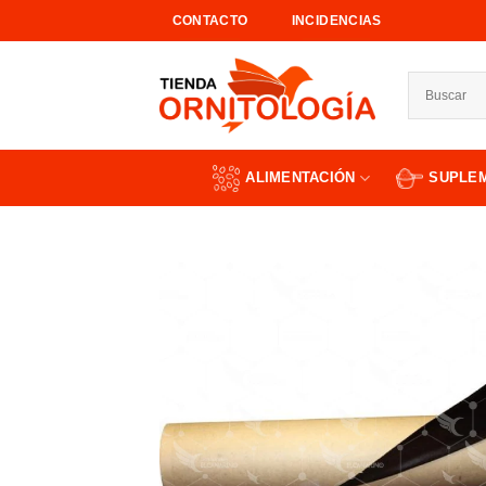
Saltar
CONTACTO
INCIDENCIAS
al
contenido
ALIMENTACIÓN
SUPLE
Añad
a l
lista
dese