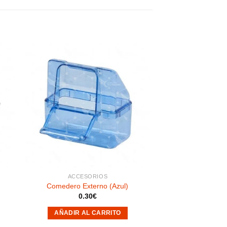
dir
Añadir
a
a la
 de
lista de
eos
deseos
ACCESORIOS
Comedero Externo (Azul)
0.30
€
AÑADIR AL CARRITO