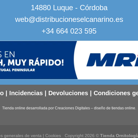
14880 Luque - Córdoba
web@distribucioneselcanarino.es
+34 664 023 595
to
|
Incidencias
|
Devoluciones
|
Condiciones g
Tienda online desarrollada por
Creaciones Digitales – diseño de tiendas online
.
s generales de venta
|
Cookies
Copyright 2026 ©
Tienda Ornitologí