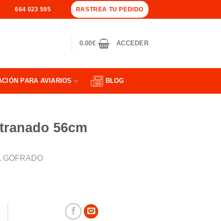
RASTREA TU PEDIDO
664 023 595
0.00
€
ACCEDER
ACIÓN PARA AVIARIOS
BLOG
itranado 56cm
L GOFRADO