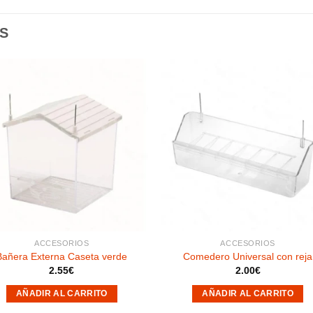
S
Añadir
Aña
a la
a l
lista de
lista
deseos
des
ACCESORIOS
ACCESORIOS
Bañera Externa Caseta verde
Comedero Universal con reja
2.55
€
2.00
€
AÑADIR AL CARRITO
AÑADIR AL CARRITO