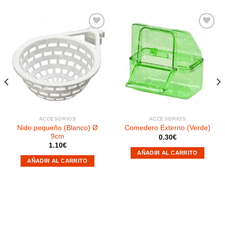
Añadir
Añadir
a la
a la
lista de
lista de
deseos
deseos
ACCESORIOS
ACCESORIOS
Nido pequeño (Blanco) Ø
Comedero Externo (Verde)
9cm
0.30
€
1.10
€
AÑADIR AL CARRITO
AÑADIR AL CARRITO