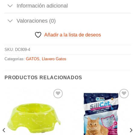
Información adicional
Valoraciones (0)
Añadir a la lista de deseos
SKU:
DC809-4
Categorías:
GATOS
,
Llavero Gatos
PRODUCTOS RELACIONADOS
Añadir
Añadir
a la
a la
lista de
lista de
deseos
deseos