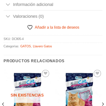
Información adicional
Valoraciones (0)
Añadir a la lista de deseos
SKU:
DC805-4
Categorías:
GATOS
,
Llavero Gatos
PRODUCTOS RELACIONADOS
Añadir
Añadir
a la
a la
SIN EXISTENCIAS
lista de
lista de
deseos
deseos