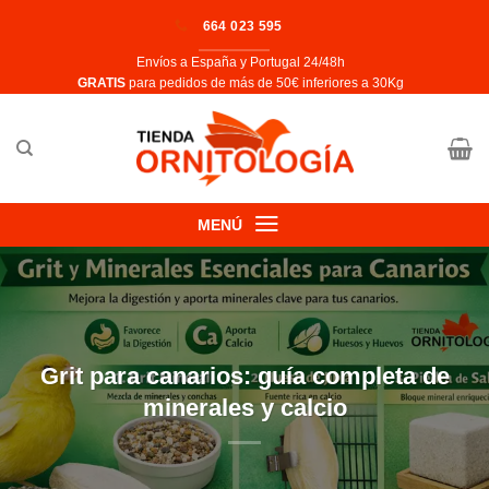
Saltar
664 023 595
al
Envíos a España y Portugal 24/48h
contenido
​GRATIS
para pedidos de más de 50€ inferiores a 30Kg
MENÚ
Grit para canarios: guía completa de
minerales y calcio