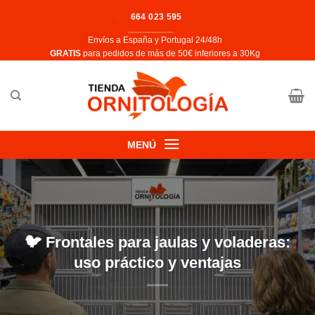
Saltar
664 023 595
al
Envíos a España y Portugal 24/48h
contenido
​GRATIS
para pedidos de más de 50€ inferiores a 30Kg
MENÚ
🐦 Frontales para jaulas y voladeras:
uso práctico y ventajas