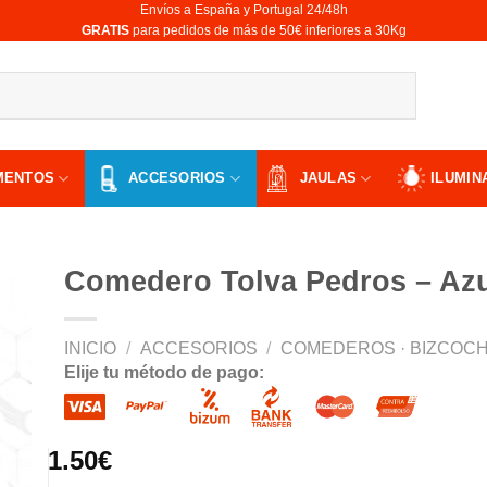
Envíos a España y Portugal 24/48h
​GRATIS
para pedidos de más de 50€ inferiores a 30Kg
MENTOS
ACCESORIOS
JAULAS
ILUMIN
Comedero Tolva Pedros – Az
INICIO
/
ACCESORIOS
/
COMEDEROS · BIZCOCH
Elije tu método de pago:
ir
a
 de
os
1.50
€