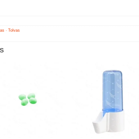
as · Tolvas
S
Añadir
Aña
a la
a l
lista de
lista
deseos
des