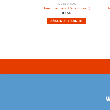
SORIOS
ACCESORIOS
ncho plástico
Huevo pequeño Canario (azul)
H
50
€
0.15
€
AL CARRITO
AÑADIR AL CARRITO