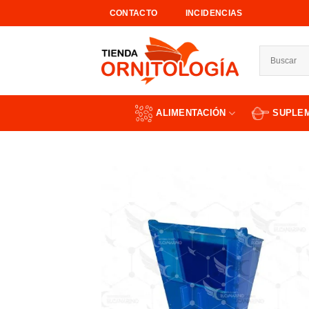
Saltar
CONTACTO
INCIDENCIAS
al
contenido
ALIMENTACIÓN
SUPLE
Añad
a l
lista
dese