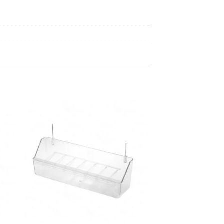
dir
Añadir
a
a la
 de
lista de
eos
deseos