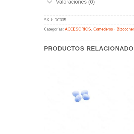
Valoraciones (0)
SKU:
DC035
Categorías:
ACCESORIOS
,
Comederos · Bizcocher
PRODUCTOS RELACIONADO
Añadir
Añadir
a la
a la
lista de
lista de
deseos
deseos