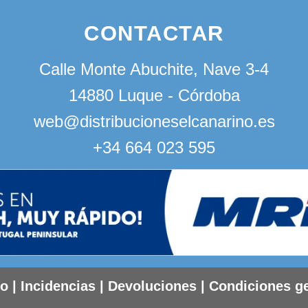
CONTACTAR
Calle Monte Abuchite, Nave 3-4
14880 Luque - Córdoba
web@distribucioneselcanarino.es
+34 664 023 595
to
|
Incidencias
|
Devoluciones
|
Condiciones g