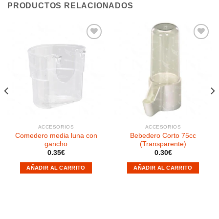
PRODUCTOS RELACIONADOS
Añadir
Añadir
a la
a la
lista de
lista de
deseos
deseos
ACCESORIOS
ACCESORIOS
Comedero media luna con
Bebedero Corto 75cc
gancho
(Transparente)
0.35
€
0.30
€
AÑADIR AL CARRITO
AÑADIR AL CARRITO