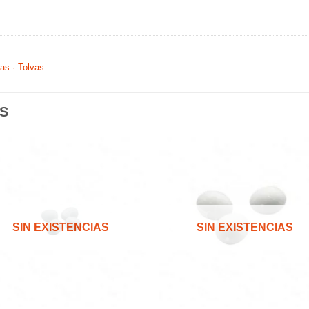
as · Tolvas
S
Añadir
Aña
a la
a l
lista de
lista
SIN EXISTENCIAS
SIN EXISTENCIAS
deseos
des