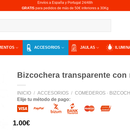
Envíos a España y Portugal 24/48h
​GRATIS
para pedidos de más de 50€ inferiores a 30Kg
MENTOS
ACCESORIOS
JAULAS
ILUMIN
Bizcochera transparente con
INICIO
/
ACCESORIOS
/
COMEDEROS · BIZCOCH
Elije tu método de pago:
ir
a
 de
os
1.00
€