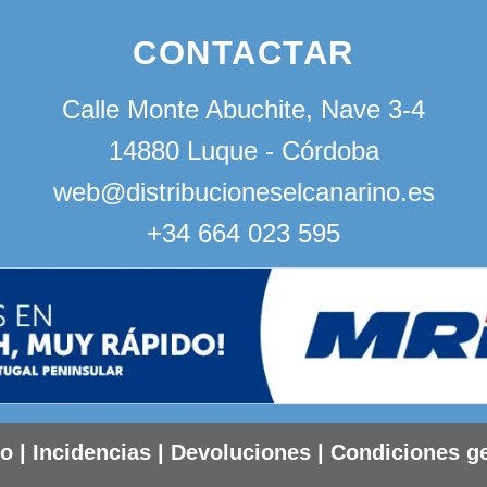
CONTACTAR
Calle Monte Abuchite, Nave 3-4
14880 Luque - Córdoba
web@distribucioneselcanarino.es
+34 664 023 595
to
|
Incidencias
|
Devoluciones
|
Condiciones g