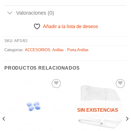
Valoraciones (0)
Añadir a la lista de deseos
SKU:
AP3-RJ
Categorías:
ACCESORIOS
,
Anillas · Porta Anillas
PRODUCTOS RELACIONADOS
Añadir
Añadir
a la
a la
SIN EXISTENCIAS
lista de
lista de
deseos
deseos