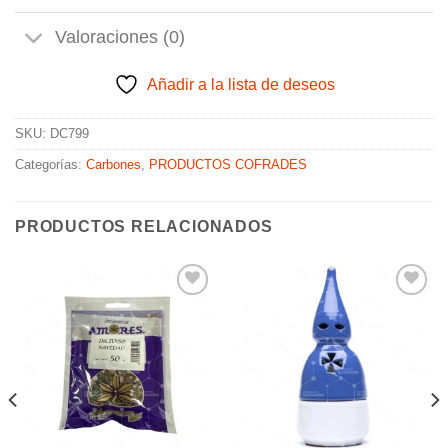
Valoraciones (0)
Añadir a la lista de deseos
SKU:
DC799
Categorías:
Carbones
,
PRODUCTOS COFRADES
PRODUCTOS RELACIONADOS
Añadir
Añadir
a la
a la
lista de
lista de
deseos
deseos