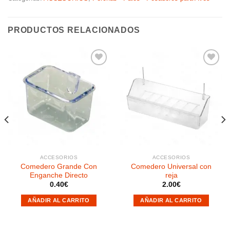
PRODUCTOS RELACIONADOS
Añadir
Añadir
a la
a la
lista de
lista de
deseos
deseos
ACCESORIOS
ACCESORIOS
Comedero Grande Con
Comedero Universal con
Enganche Directo
reja
0.40
€
2.00
€
AÑADIR AL CARRITO
AÑADIR AL CARRITO