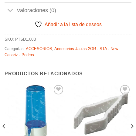
Valoraciones (0)
Añadir a la lista de deseos
SKU:
PTSD1.00B
Categorías:
ACCESORIOS
,
Accesorios Jaulas 2GR · STA · New
Canariz · Pedros
PRODUCTOS RELACIONADOS
Añadir
Añadir
a la
a la
lista de
lista de
deseos
deseos