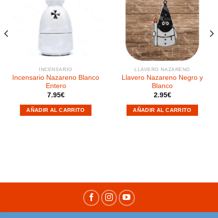
Añadir
Añadir
a la
a la
lista de
lista de
deseos
deseos
INCENSARIO
LLAVERO NAZARENO
Incensario Nazareno Blanco
Llavero Nazareno Negro y
Entero
Blanco
7.95
€
2.95
€
AÑADIR AL CARRITO
AÑADIR AL CARRITO