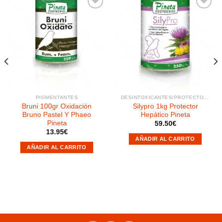
Añadir
Añadir
a la
a la
lista de
lista de
deseos
deseos
PIGMENTANTES
DESINTOXICANTES/PROTECTOR HEPÁTICO
Bruni 100gr Oxidación
Silypro 1kg Protector
Bruno Pastel Y Phaeo
Hepático Pineta
Pineta
59.50
€
13.95
€
AÑADIR AL CARRITO
AÑADIR AL CARRITO