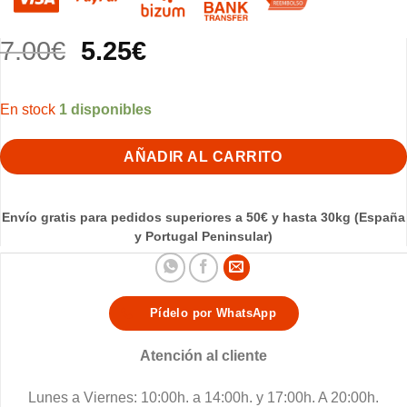
El
El
7.00
€
5.25
€
precio
precio
original
actual
1 disponibles
era:
es:
7.00€.
5.25€.
AÑADIR AL CARRITO
Envío gratis para pedidos superiores a 50€ y hasta 30kg (España
y Portugal Peninsular)
Pídelo por WhatsApp
Atención al cliente
Lunes a Viernes: 10:00h. a 14:00h. y 17:00h. A 20:00h.