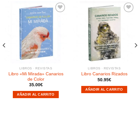
Añadir
Añadir
a la
a la
lista de
lista de
deseos
deseos
LIBROS · REVISTAS
LIBROS · REVISTAS
Libro «Mi Mirada» Canarios
Libro Canarios Rizados
de Color
50.95
€
35.00
€
AÑADIR AL CARRITO
AÑADIR AL CARRITO