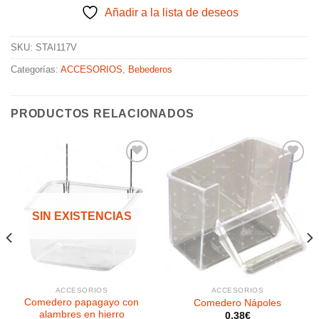
Añadir a la lista de deseos
SKU:
STAI117V
Categorías:
ACCESORIOS
,
Bebederos
PRODUCTOS RELACIONADOS
Añadir
Añadir
a la
a la
SIN EXISTENCIAS
lista de
lista de
deseos
deseos
ACCESORIOS
ACCESORIOS
Comedero papagayo con
Comedero Nápoles
alambres en hierro
0.38
€