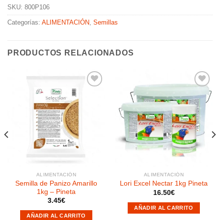
SKU:
800P106
Categorías:
ALIMENTACIÓN
,
Semillas
PRODUCTOS RELACIONADOS
Añadir
Añadir
a la
a la
lista de
lista de
deseos
deseos
ALIMENTACIÓN
ALIMENTACIÓN
Semilla de Panizo Amarillo
Lori Excel Nectar 1kg Pineta
1kg – Pineta
16.50
€
3.45
€
AÑADIR AL CARRITO
AÑADIR AL CARRITO