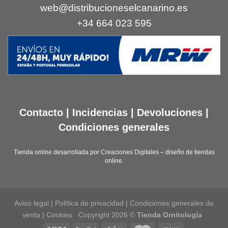
web@distribucioneselcanarino.es
+34 664 023 595
Contacto
|
Incidencias
|
Devoluciones
|
Condiciones generales
Tienda online desarrollada por
Creaciones Digitales – diseño de tiendas
online
.
Aviso legal
|
Política de privacidad
|
Condiciones generales de
venta
|
Cookies
Copyright 2026 ©
Tienda Ornitología