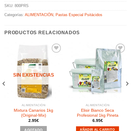
SKU:
800PRS
Categorías:
ALIMENTACIÓN
,
Pastas Especial Psitácidos
PRODUCTOS RELACIONADOS
Añadir
Añadir
a la
a la
SIN EXISTENCIAS
lista de
lista de
deseos
deseos
ALIMENTACIÓN
ALIMENTACIÓN
Mixtura Canarios 1kg
Elisir Bianco Seca
(Original-Mix)
Profesional 1kg Pineta
2.95
€
6.95
€
AÑADIR AL CARRITO
AGOTADO