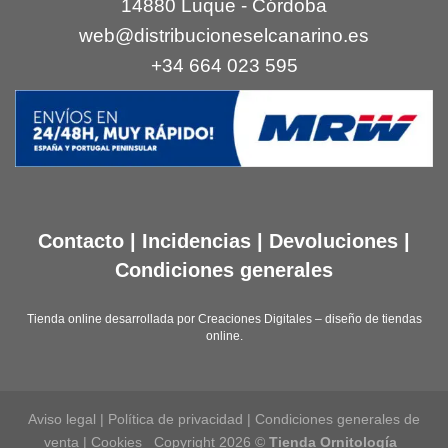
14880 Luque - Córdoba
web@distribucioneselcanarino.es
+34 664 023 595
Contacto
|
Incidencias
|
Devoluciones
|
Condiciones generales
Tienda online desarrollada por
Creaciones Digitales – diseño de tiendas
online
.
Aviso legal
|
Política de privacidad
|
Condiciones generales de
venta
|
Cookies
Copyright 2026 ©
Tienda Ornitología