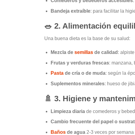
Comederos y bebederos accesibles
:
Bandeja extraíble
: para facilitar la hig
🥗
2. Alimentación equil
Una buena dieta es la base de su salud:
Mezcla de
semillas
de calidad
: alpist
Frutas y verduras frescas
: manzana, 
Pasta
de cría o de muda
: según la ép
Suplementos minerales
: hueso de jib
🚿
3. Higiene y manteni
Limpieza diaria
de comederos y bebed
Cambio frecuente del papel o sustra
Baños
de agua
2-3 veces por semana p