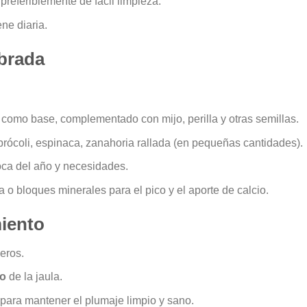
 preferiblemente de fácil limpieza.
iene diaria.
ibrada
e como base, complementado con mijo, perilla y otras semillas.
brócoli, espinaca, zanahoria rallada (en pequeñas cantidades).
oca del año y necesidades.
ia o bloques minerales para el pico y el aporte de calcio.
miento
eros.
to
de la jaula.
ara mantener el plumaje limpio y sano.