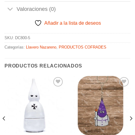
Valoraciones (0)
Añadir a la lista de deseos
SKU:
DC800-5
Categorías:
Llavero Nazareno
,
PRODUCTOS COFRADES
PRODUCTOS RELACIONADOS
Añadir
Añadir
a la
a la
lista de
lista de
deseos
deseos