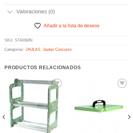
Valoraciones (0)
Añadir a la lista de deseos
SKU:
STAI068N
Categorías:
JAULAS
,
Jaulas Concurso
PRODUCTOS RELACIONADOS
Añadir
Añadir
a la
a la
lista de
lista de
deseos
deseos