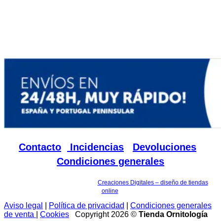
Calle Monte Abuchite, Nave 3-4
14880 Luque - Córdoba
web@distribucioneselcanarino.es
+34 664 023 595
Contacto
|
Incidencias
|
Devoluciones
|
Condiciones generales
Tienda online desarrollada por
Creaciones Digitales – diseño de tiendas
online
.
Aviso legal
|
Política de privacidad
|
Condiciones generales
de venta
|
Cookies
Copyright 2026 ©
Tienda Ornitología