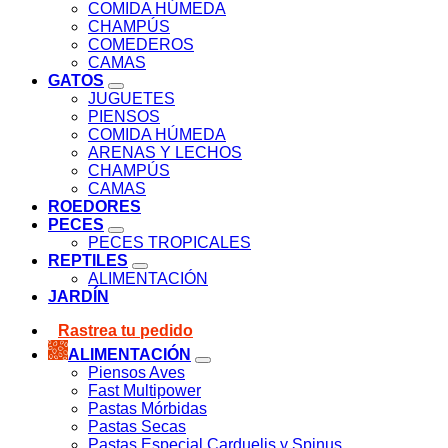
COMIDA HÚMEDA
CHAMPÚS
COMEDEROS
CAMAS
GATOS
JUGUETES
PIENSOS
COMIDA HÚMEDA
ARENAS Y LECHOS
CHAMPÚS
CAMAS
ROEDORES
PECES
PECES TROPICALES
REPTILES
ALIMENTACIÓN
JARDÍN
Rastrea tu pedido
ALIMENTACIÓN
Piensos Aves
Fast Multipower
Pastas Mórbidas
Pastas Secas
Pastas Especial Carduelis y Spinus