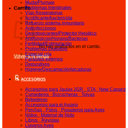
Muda/Plumaje
Carrito
Problemas Intestinales
Vías Respiratorias
Acidificante/bactericida
Refuerzo sistema inmunitario
Antiinfecciosos
Desintoxicantes/Protector Hepático
Antifúngicos/Hongos/Bacterias
Fertilidad/Estimulación
No hay productos en el carrito.
Problemas Digestivo
Especial cría
Volver a la tienda
Parásitos externos
Depurativos
Higiene/Descamación/picaduras
ACCESORIOS
Accesorios para Jaulas 2GR · STA · New Canariz
Comederos · Bizcocheras · Tolvas
Bebederos
Accesorios para el Aviario
Perchas · Palos · Posaderos para Aves
Nidos · Material de Nido
Libros · Revistas
Llaveros Aves