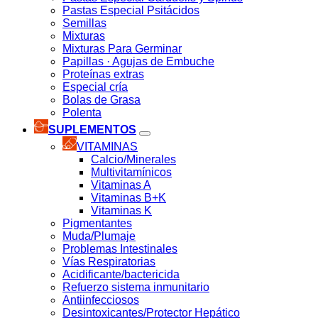
Pastas Especial Psitácidos
Semillas
Mixturas
Mixturas Para Germinar
Papillas · Agujas de Embuche
Proteínas extras
Especial cría
Bolas de Grasa
Polenta
SUPLEMENTOS
VITAMINAS
Calcio/Minerales
Multivitamínicos
Vitaminas A
Vitaminas B+K
Vitaminas K
Pigmentantes
Muda/Plumaje
Problemas Intestinales
Vías Respiratorias
Acidificante/bactericida
Refuerzo sistema inmunitario
Antiinfecciosos
Desintoxicantes/Protector Hepático