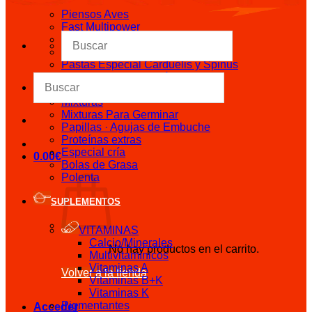
Piensos Aves
Fast Multipower
Pastas Mórbidas
Pastas Secas
Pastas Especial Carduelis y Spinus
Pastas Especial Psitácidos
Semillas
Mixturas
Mixturas Para Germinar
Papillas · Agujas de Embuche
Proteínas extras
Especial cría
0.00
€
Bolas de Grasa
Polenta
SUPLEMENTOS
VITAMINAS
Calcio/Minerales
No hay productos en el carrito.
Multivitamínicos
Vitaminas A
Volver a la tienda
Vitaminas B+K
Vitaminas K
Pigmentantes
Acceder