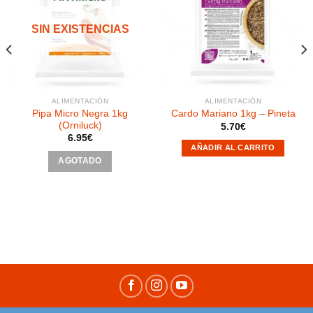
Añadir
Añadir
a la
a la
SIN EXISTENCIAS
lista de
lista de
deseos
deseos
ALIMENTACIÓN
ALIMENTACIÓN
Pipa Micro Negra 1kg
Cardo Mariano 1kg – Pineta
(Orniluck)
5.70
€
6.95
€
AÑADIR AL CARRITO
AGOTADO