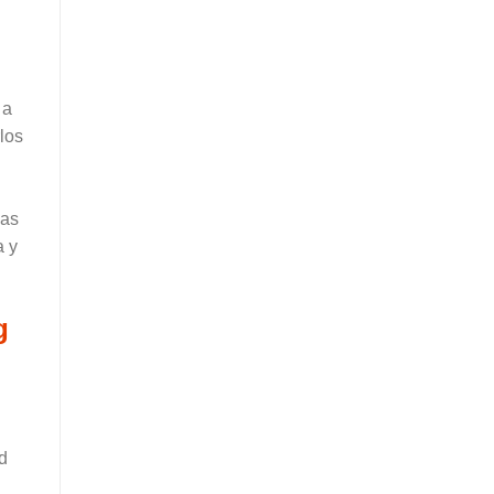
 a
los
cas
a y
g
d