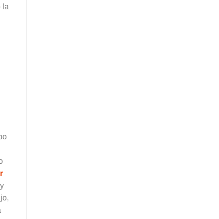
 la
po
o
r
 y
jo,
a