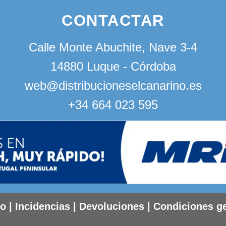
CONTACTAR
Calle Monte Abuchite, Nave 3-4
14880 Luque - Córdoba
web@distribucioneselcanarino.es
+34 664 023 595
to
|
Incidencias
|
Devoluciones
|
Condiciones g