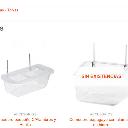
as · Tolvas
S
Añadir
Aña
a la
a l
lista de
lista
SIN EXISTENCIAS
deseos
des
ACCESORIOS
ACCESORIOS
medero pequeño C/Alambres y
Comedero papagayo con alamb
Huella
en hierro