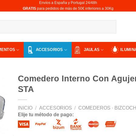
Envíos a España y Portugal 24/48h
​GRATIS
para pedidos de más de 50€ inferiores a 30Kg
MENTOS
ACCESORIOS
JAULAS
ILUMIN
Comedero Interno Con Aguje
STA
ir
INICIO
/
ACCESORIOS
/
COMEDEROS · BIZCOCH
a
Elije tu método de pago:
 de
os