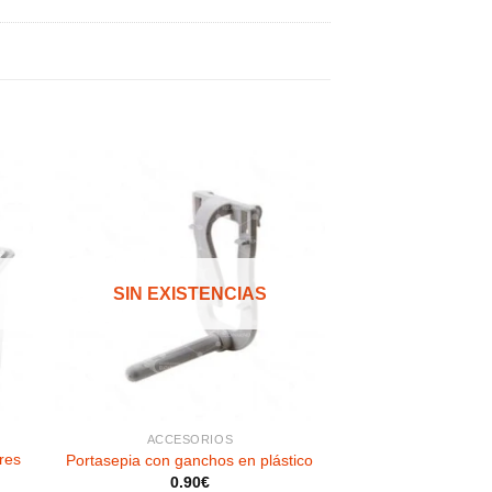
dir
Añadir
a
a la
 de
lista de
SIN EXISTENCIAS
eos
deseos
ACCESORIOS
res
Portasepia con ganchos en plástico
0.90
€