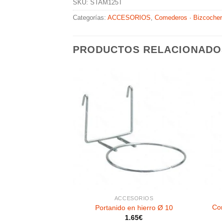
SKU:
STAM125T
Categorías:
ACCESORIOS
,
Comederos · Bizcocher
PRODUCTOS RELACIONADO
Añadir
Añadir
a la
a la
lista de
lista de
deseos
deseos
SORIOS
ACCESORIOS
rencia 200 cc.
Co
Portanido en hierro Ø 10
rente 2GR
1.65
€