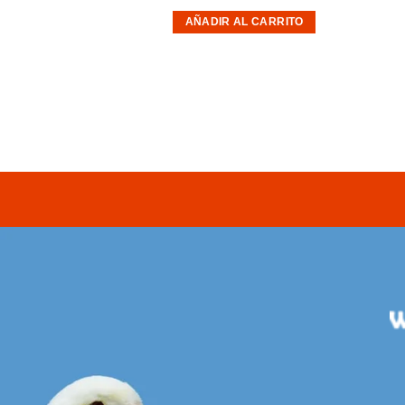
65
€
AÑADIR AL CARRITO
AL CARRITO