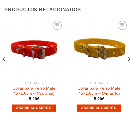
PRODUCTOS RELACIONADOS
Añadir
Añadir
a la
a la
lista de
lista de
deseos
deseos
COLLARES
COLLARES
Collar para Perro Mate
Collar para Perro Mate
45×1,6cm – (Naranja)
45×1,6cm – (Amarillo)
5.20
€
5.20
€
AÑADIR AL CARRITO
AÑADIR AL CARRITO