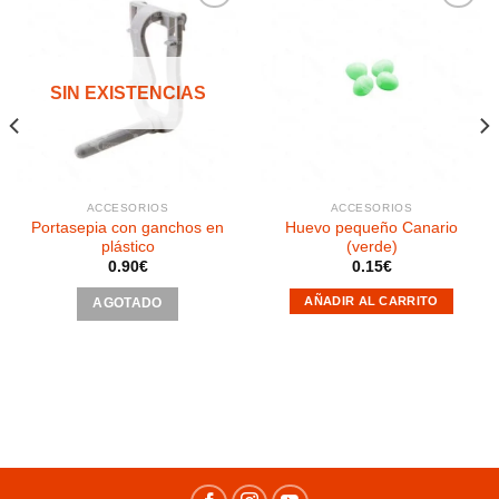
Añadir
Añadir
a la
a la
SIN EXISTENCIAS
lista de
lista de
deseos
deseos
ACCESORIOS
ACCESORIOS
Portasepia con ganchos en
Huevo pequeño Canario
plástico
(verde)
0.90
€
0.15
€
AÑADIR AL CARRITO
AGOTADO