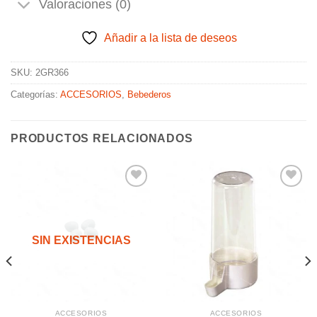
Valoraciones (0)
Añadir a la lista de deseos
SKU:
2GR366
Categorías:
ACCESORIOS
,
Bebederos
PRODUCTOS RELACIONADOS
Añadir
Añadir
a la
a la
SIN EXISTENCIAS
lista de
lista de
deseos
deseos
ACCESORIOS
ACCESORIOS