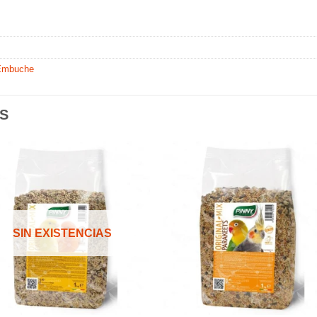
 Embuche
S
Añadir
Aña
a la
a l
lista de
lista
SIN EXISTENCIAS
deseos
des