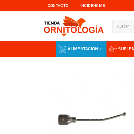
Saltar
CONTACTO
INCIDENCIAS
al
contenido
ALIMENTACIÓN
SUPLE
Añad
a l
lista
dese