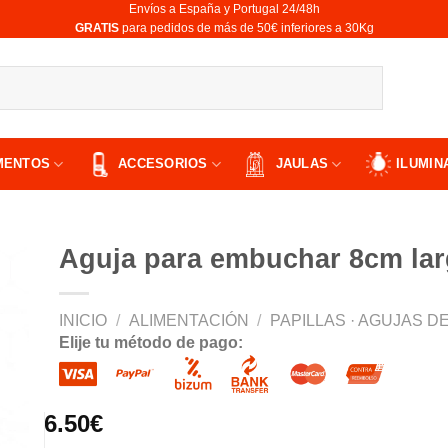
Envíos a España y Portugal 24/48h
​GRATIS
para pedidos de más de 50€ inferiores a 30Kg
MENTOS
ACCESORIOS
JAULAS
ILUMIN
Aguja para embuchar 8cm la
INICIO
/
ALIMENTACIÓN
/
PAPILLAS · AGUJAS 
Elije tu método de pago:
ir
a
 de
os
6.50
€