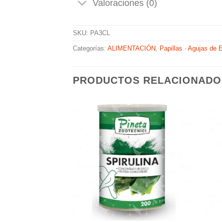
Valoraciones (0)
SKU:
PA3CL
Categorías:
ALIMENTACIÓN
,
Papillas · Agujas de
PRODUCTOS RELACIONADO
Añadir
Añadir
a la
a la
lista de
lista de
deseos
deseos