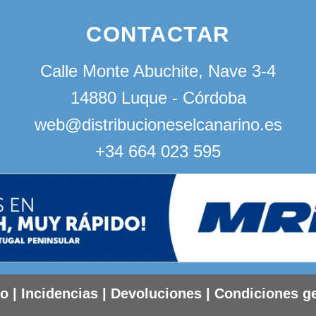
CONTACTAR
Calle Monte Abuchite, Nave 3-4
14880 Luque - Córdoba
web@distribucioneselcanarino.es
+34 664 023 595
to
|
Incidencias
|
Devoluciones
|
Condiciones g