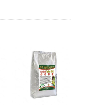
dir
Añadir
a
a la
 de
lista de
eos
deseos