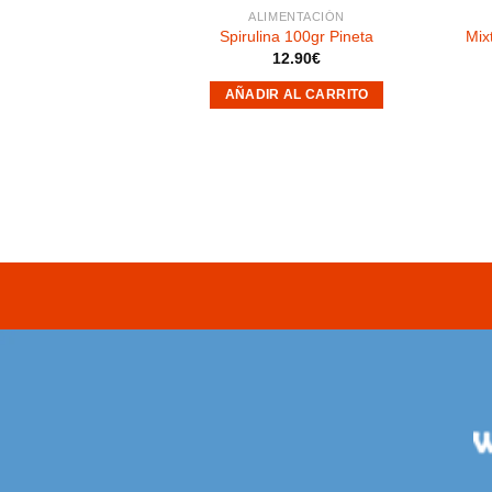
NTACIÓN
ALIMENTACIÓN
ctar 1kg Pineta
Spirulina 100gr Pineta
Mix
.50
€
12.90
€
AL CARRITO
AÑADIR AL CARRITO