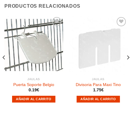
PRODUCTOS RELACIONADOS
Añadir
Añadir
a la
a la
lista de
lista de
deseos
deseos
JAULAS
JAULAS
Puerta Soporte Belgio
Divisoria Para Maxi Tino
0.19
€
1.75
€
AÑADIR AL CARRITO
AÑADIR AL CARRITO