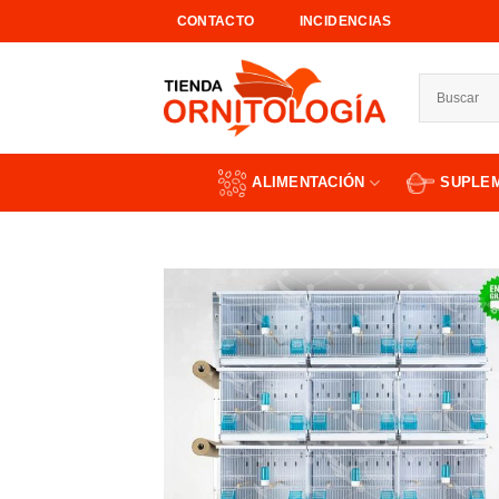
Saltar
CONTACTO
INCIDENCIAS
al
contenido
ALIMENTACIÓN
SUPLE
Añad
a l
lista
dese