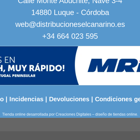
Calle Monte Abuchite, Nave 3-4
14880 Luque - Córdoba
web@distribucioneselcanarino.es
+34 664 023 595
to
|
Incidencias
|
Devoluciones
|
Condiciones g
Tienda online desarrollada por
Creaciones Digitales – diseño de tiendas online
.