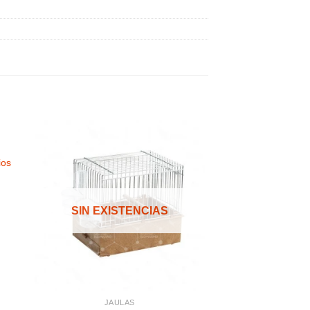
ios
dir
Añadir
a
a la
 de
lista de
SIN EXISTENCIAS
eos
deseos
JAULAS