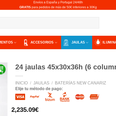
Envíos a España y Portugal 24/48h
​GRATIS
para pedidos de más de 50€ inferiores a 30Kg
MENTOS
ACCESORIOS
JAULAS
ILUMIN
24 jaulas 45x30x36h (6 column
INICIO
/
JAULAS
/
BATERÍAS NEW CANARIZ
Elije tu método de pago:
ir
a
 de
os
2,235.09
€