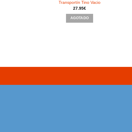
 secondino 2GR
Transportín Tino Vacio
95
€
27.95
€
AGOTADO
AL CARRITO