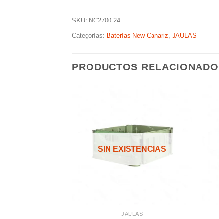
SKU:
NC2700-24
Categorías:
Baterías New Canariz
,
JAULAS
PRODUCTOS RELACIONADO
Añadir
Añadir
a la
a la
lista de
lista de
SIN EXISTENCIAS
deseos
deseos
ULAS
JAULAS