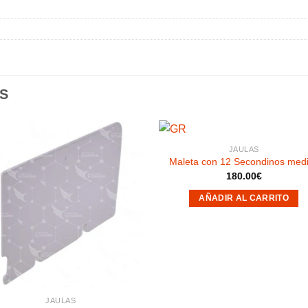
S
JAULAS
Maleta con 12 Secondinos med
180.00
€
Añadir
Aña
a la
a l
AÑADIR AL CARRITO
lista de
lista
deseos
des
JAULAS