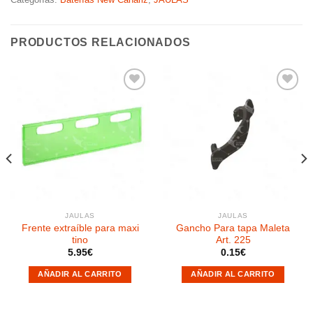
PRODUCTOS RELACIONADOS
Añadir
Añadir
a la
a la
lista de
lista de
deseos
deseos
JAULAS
JAULAS
Frente extraíble para maxi
Gancho Para tapa Maleta
tino
Art. 225
5.95
€
0.15
€
AÑADIR AL CARRITO
AÑADIR AL CARRITO